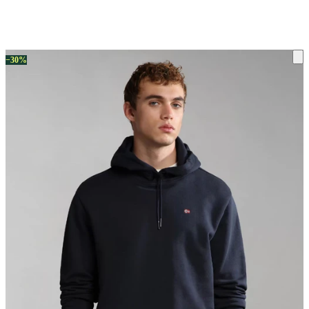
ку на склад терміни повернення змінено. Деталі - у розділі «Повернен
−30%