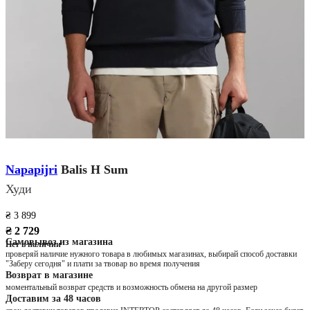
Napapijri
Balis H Sum
Худи
₴ 3 899
₴ 2 729
Самовывоз из магазина
Нет в наличии
проверяй наличие нужного товара в любимых магазинах, выбирай способ доставки
"Заберу сегодня" и плати за твовар во время получения
Возврат в магазине
моментальный возврат средств и возможность обмена на другой размер
Доставим за 48 часов