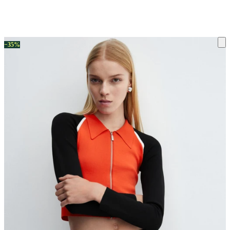
ку на склад терміни повернення змінено. Деталі - у розділі «Повернен
−35%