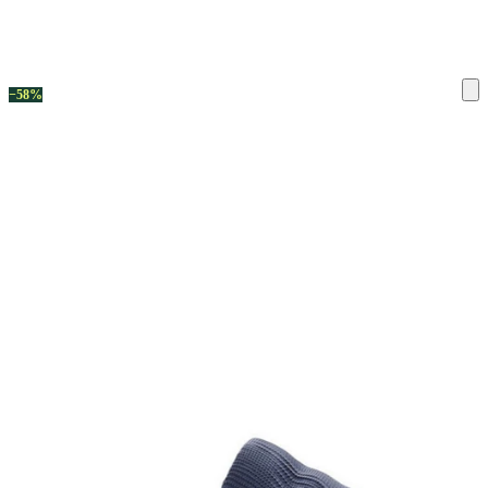
ку на склад терміни повернення змінено. Деталі - у розділі «Повернен
−58%