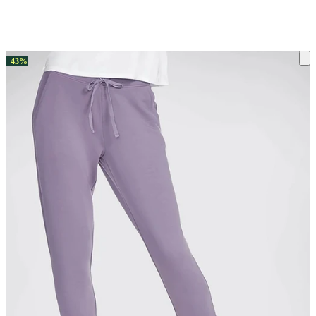
ку на склад терміни повернення змінено. Деталі - у розділі «Повернен
−43%