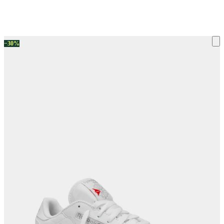
ку на склад терміни повернення змінено. Деталі - у розділі «Повернен
−30%