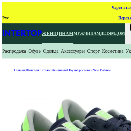
Через ата
Рус
Через 
ЖЕНЩИНАМ
МУЖЧИНАМ
ДЕТЯМ
ДОМ
Распродажа
Обувь
Одежда
Аксессуары
Спорт
Косметика
Ук
Ч
Главная
Шоппинг
Каталог
Женщинам
Обувь
Кроссовки
New Balance