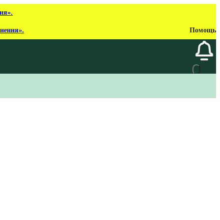
ня».
рнення».
Помощь