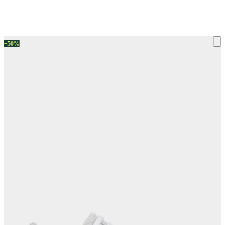
ку на склад терміни повернення змінено. Деталі - у розділі «Повернен
−50%