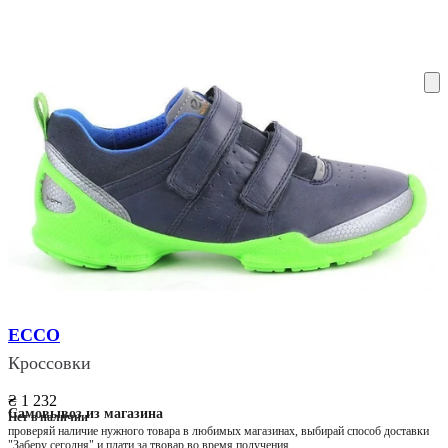
ку на склад терміни повернення змінено. Деталі - у розділі «Повернен
ECCO
Кроссовки
₴ 1 232
Самовывоз из магазина
Нет в наличии
проверяй наличие нужного товара в любимых магазинах, выбирай способ доставки
"Заберу сегодня" и плати за твовар во время получения