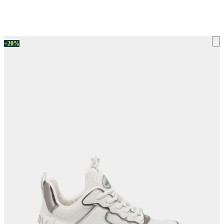
ку на склад терміни повернення змінено. Деталі - у розділі «Повернен
−20%