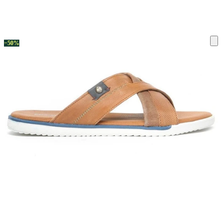
ку на склад терміни повернення змінено. Деталі - у розділі «Повернен
−50%