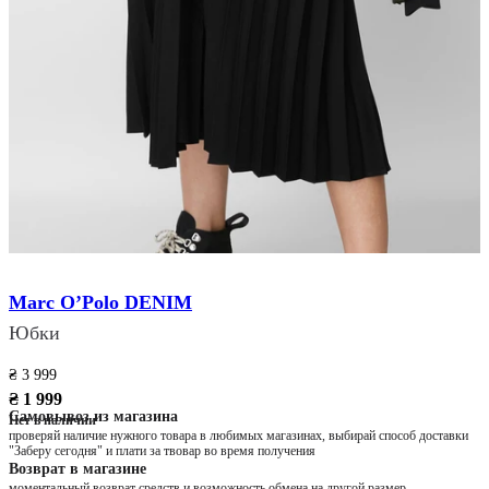
Marc O’Polo DENIM
Юбки
₴ 3 999
₴ 1 999
Самовывоз из магазина
Нет в наличии
проверяй наличие нужного товара в любимых магазинах, выбирай способ доставки
"Заберу сегодня" и плати за твовар во время получения
Возврат в магазине
моментальный возврат средств и возможность обмена на другой размер