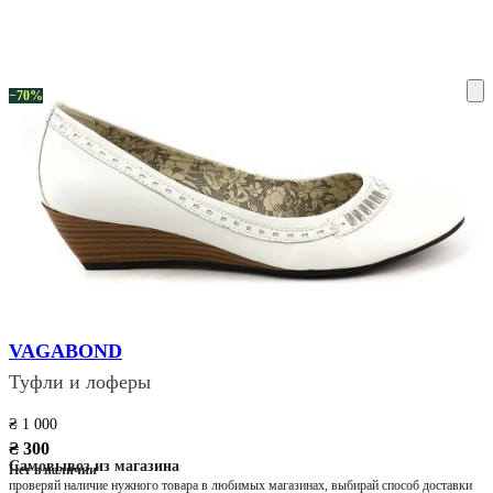
ку на склад терміни повернення змінено. Деталі - у розділі «Повернен
−70%
VAGABOND
Туфли и лоферы
₴ 1 000
₴ 300
Самовывоз из магазина
Нет в наличии
проверяй наличие нужного товара в любимых магазинах, выбирай способ доставки