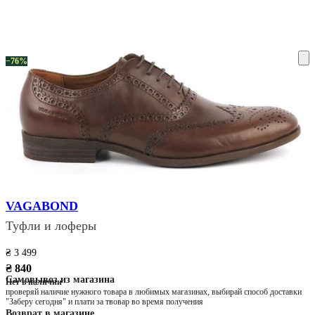
ку на склад терміни повернення змінено. Деталі - у розділі «Повернен
−76%
VAGABOND
Туфли и лоферы
₴ 3 499
₴ 840
Самовывоз из магазина
Нет в наличии
проверяй наличие нужного товара в любимых магазинах, выбирай способ доставки
"Заберу сегодня" и плати за твовар во время получения
Возврат в магазине