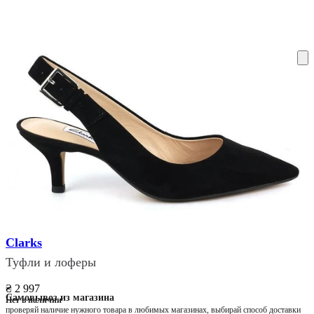
ку на склад терміни повернення змінено. Деталі - у розділі «Повернен
Clarks
Туфли и лоферы
₴ 2 997
Самовывоз из магазина
Нет в наличии
проверяй наличие нужного товара в любимых магазинах, выбирай способ доставки