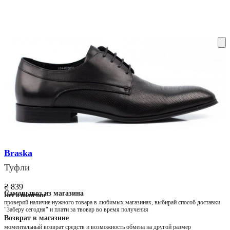
ку на склад терміни повернення змінено. Деталі - у розділі «Повернен
Braska
Туфли
₴ 839
Самовывоз из магазина
Нет в наличии
проверяй наличие нужного товара в любимых магазинах, выбирай способ доставки
"Заберу сегодня" и плати за твовар во время получения
Возврат в магазине
моментальный возврат средств и возможность обмена на другой размер