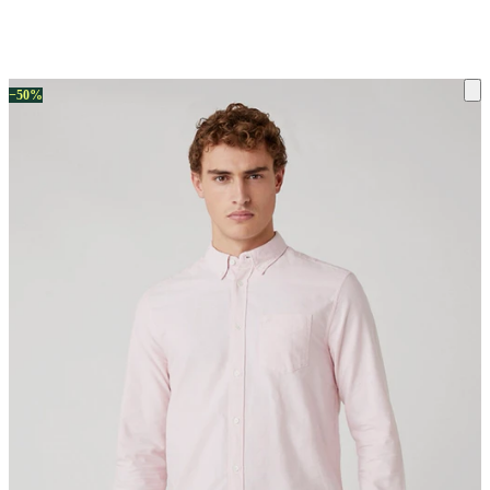
ку на склад терміни повернення змінено. Деталі - у розділі «Повернен
−50%