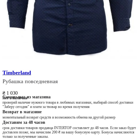
Timberland
Рубашка повседневная
₴ 1 030
Самовывоз из магазина
Нет в наличии
проверяй наличие нужного товара в любимых магазинах, выбирай способ доставки
"Заберу сегодня" и плати за твовар во время получения
Возврат в магазине
моментальный возврат средств и возможность обмена на другой размер
Доставим за 48 часов
срок доставки товаров продавца INTERTOP составляет до 48 часов. Если заказ будет
доставлен позже, мы начислим 200 ₴ на вашу бонусную карту. Бонусы начисляются
только за полученные заказы.