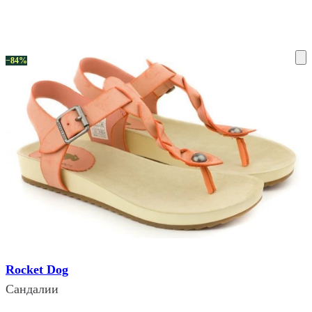
ку на склад терміни повернення змінено. Деталі - у розділі «Повернен
−84%
Rocket Dog
Сандалии