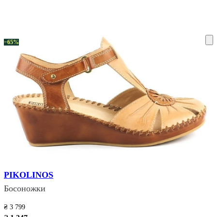
ку на склад терміни повернення змінено. Деталі - у розділі «Повернен
−65%
PIKOLINOS
Босоножки
₴ 3 799