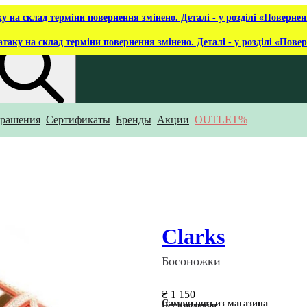
ку на склад терміни повернення змінено. Деталі - у розділі «Повернен
атаку на склад терміни повернення змінено. Деталі - у розділі «Пове
рашения
Сертификаты
Бренды
Акции
OUTLET%
то ты ищешь?
Clarks
Босоножки
₴ 1 150
Самовывоз из магазина
Нет в наличии