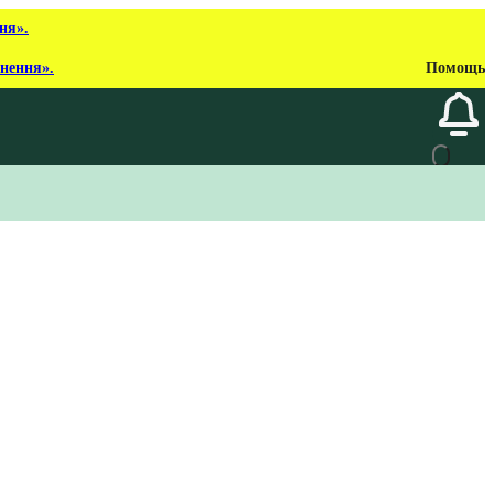
ня».
рнення».
Помощь