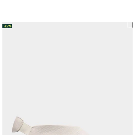
ку на склад терміни повернення змінено. Деталі - у розділі «Повернен
−45%