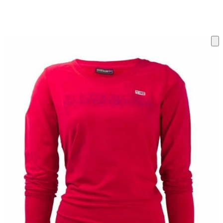
ку на склад терміни повернення змінено. Деталі - у розділі «Повернен