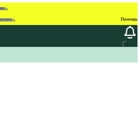
ня».
рнення».
Помощь