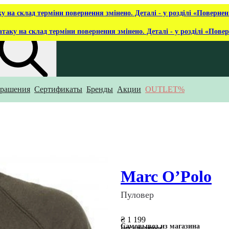
ку на склад терміни повернення змінено. Деталі - у розділі «Повернен
атаку на склад терміни повернення змінено. Деталі - у розділі «Пове
рашения
Сертификаты
Бренды
Акции
OUTLET%
то ты ищешь?
Marc O’Polo
Пуловер
₴ 1 199
Самовывоз из магазина
Нет в наличии