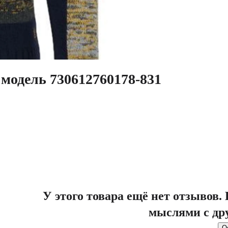
модель 730612760178-831
У этого товара ещё нет отзывов
мыслями с др
О