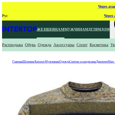
Через ата
Рус
Через 
ЖЕНЩИНАМ
МУЖЧИНАМ
ДЕТЯМ
ДОМ
Распродажа
Обувь
Одежда
Аксессуары
Спорт
Косметика
Ук
Ч
Главная
Шоппинг
Каталог
Мужчинам
Одежда
Свитры и кардиганы
Джемпер
Marc