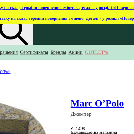
ку на склад терміни повернення змінено. Деталі - у розділі «Повернен
атаку на склад терміни повернення змінено. Деталі - у розділі «Пове
рашения
Сертификаты
Бренды
Акции
OUTLET%
то ты ищешь?
 O’Polo
Marc O’Polo
Джемпер
₴ 2 499
Самовывоз из магазина
Нет в наличии