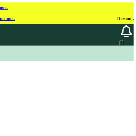
ня».
рнення».
Помощь