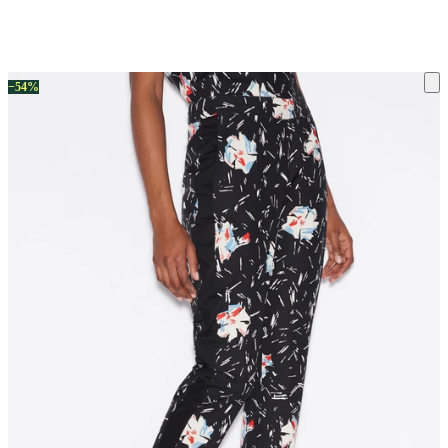
ку на склад терміни повернення змінено. Деталі - у розділі «Повернен
−54%