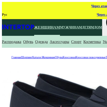
Через ата
Рус
Через 
ЖЕНЩИНАМ
МУЖЧИНАМ
ДЕТЯМ
ДОМ
Распродажа
Обувь
Одежда
Аксессуары
Спорт
Косметика
Ук
Ч
Главная
Шоппинг
Каталог
Женщинам
Обувь
Кроссовки
Кроссовки повседневные