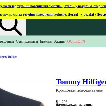
ку на склад терміни повернення змінено. Деталі - у розділі «Повернен
атаку на склад терміни повернення змінено. Деталі - у розділі «Пове
рашения
Сертификаты
Бренды
Акции
OUTLET%
то ты ищешь?
Tommy Hilfiger
Tommy Hilfige
Кроссовки повседневные
₴ 1 208
Самовывоз из магазина
Нет в наличии