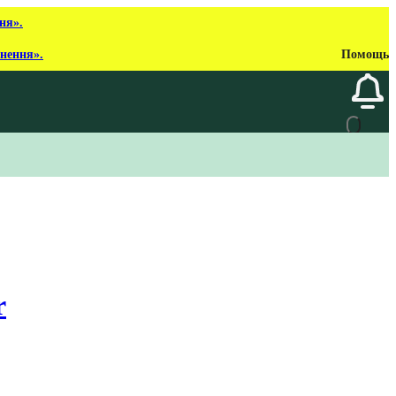
ня».
рнення».
Помощь
r