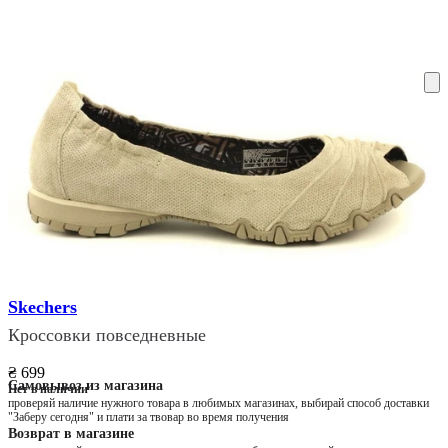
ку на склад терміни повернення змінено. Деталі - у розділі «Повернен
Skechers
Кроссовки повседневные
₴ 699
Самовывоз из магазина
Нет в наличии
проверяй наличие нужного товара в любимых магазинах, выбирай способ доставки
"Заберу сегодня" и плати за твовар во время получения
Возврат в магазине