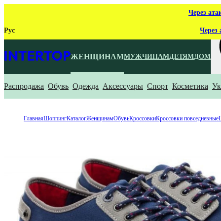
Через ата
Рус
Через 
ЖЕНЩИНАМ
МУЖЧИНАМ
ДЕТЯМ
ДОМ
Распродажа
Обувь
Одежда
Аксессуары
Спорт
Косметика
Ук
Ч
Главная
Шоппинг
Каталог
Женщинам
Обувь
Кроссовки
Кроссовки повседневные