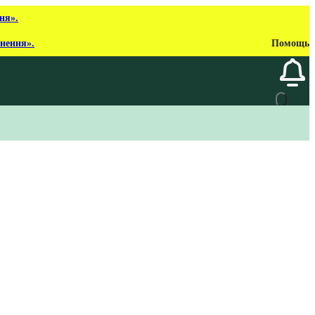
ня».
рнення».
Помощь