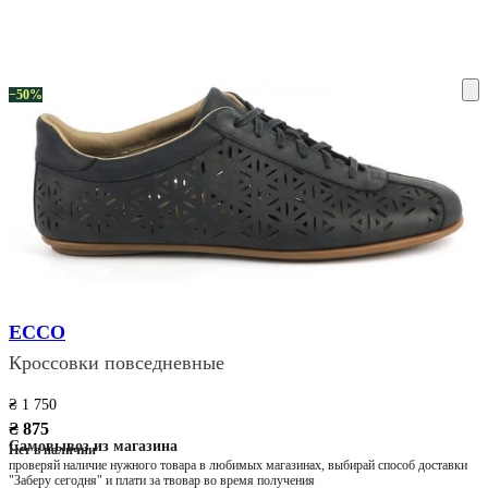
ку на склад терміни повернення змінено. Деталі - у розділі «Повернен
−50%
ECCO
Кроссовки повседневные
₴ 1 750
₴ 875
Самовывоз из магазина
Нет в наличии
проверяй наличие нужного товара в любимых магазинах, выбирай способ доставки
"Заберу сегодня" и плати за твовар во время получения