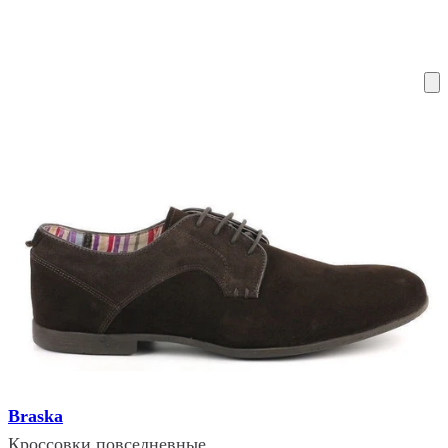
ку на склад терміни повернення змінено. Деталі - у розділі «Повернен
Braska
Кроссовки повседневные