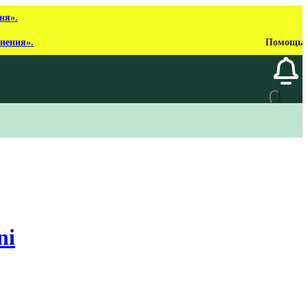
ня».
рнення».
Помощь
ni