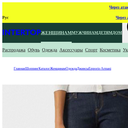
Через ата
Рус
Через 
ЖЕНЩИНАМ
МУЖЧИНАМ
ДЕТЯМ
ДОМ
Распродажа
Обувь
Одежда
Аксессуары
Спорт
Косметика
Ук
Ч
Главная
Шоппинг
Каталог
Женщинам
Одежда
Джинсы
Emporio Armani