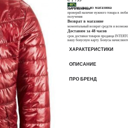
−40%
Самовывоз из магазина
Нет в наличии
проверяй наличие нужного товара в любим
получения
Возврат в магазине
моментальный возврат средств и возможн
Доставим за 48 часов
срок доставки товаров продавца INTERTOP
вашу бонусную карту. Бонусы начисляютс
ХАРАКТЕРИСТИКИ
ОПИСАНИЕ
ПРО БРЕНД