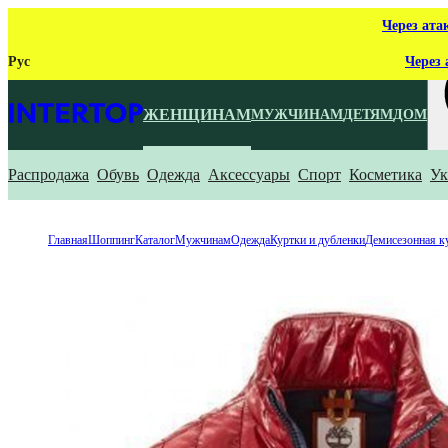
Через ата
Рус
Через 
ЖЕНЩИНАМ
МУЖЧИНАМ
ДЕТЯМ
ДОМ
Распродажа
Обувь
Одежда
Аксессуары
Спорт
Косметика
Ук
Ч
Главная
Шоппинг
Каталог
Мужчинам
Одежда
Куртки и дубленки
Демисезонная к