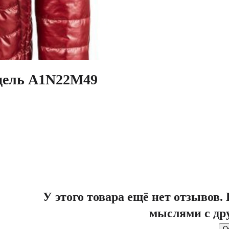
одель A1N22M49
У этого товара ещё нет отзывов
мыслями с др
О