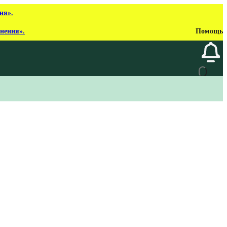
ня».
рнення».
Помощь