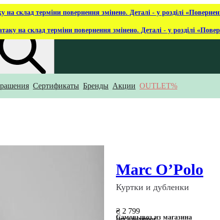
ку на склад терміни повернення змінено. Деталі - у розділі «Повернен
атаку на склад терміни повернення змінено. Деталі - у розділі «Пове
рашения
Сертификаты
Бренды
Акции
OUTLET%
то ты ищешь?
Marc O’Polo
Куртки и дубленки
₴ 2 799
Самовывоз из магазина
Нет в наличии