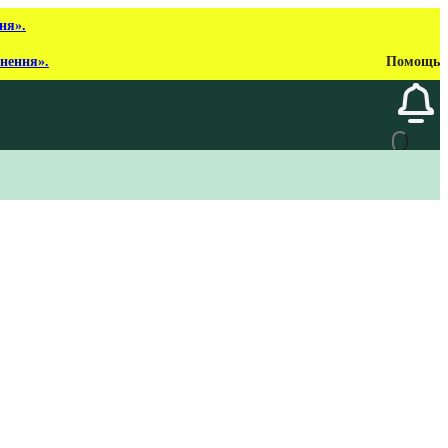
ня».
рнення».
Помощь