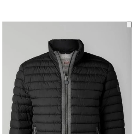
ку на склад терміни повернення змінено. Деталі - у розділі «Повернен