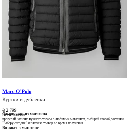
Marc O’Polo
Куртки и дубленки
₴ 2 799
Самовывоз из магазина
Нет в наличии
проверяй наличие нужного товара в любимых магазинах, выбирай способ доставки
"Заберу сегодня" и плати за твовар во время получения
Возврат в магазине