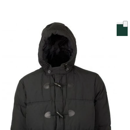
ку на склад терміни повернення змінено. Деталі - у розділі «Повернен