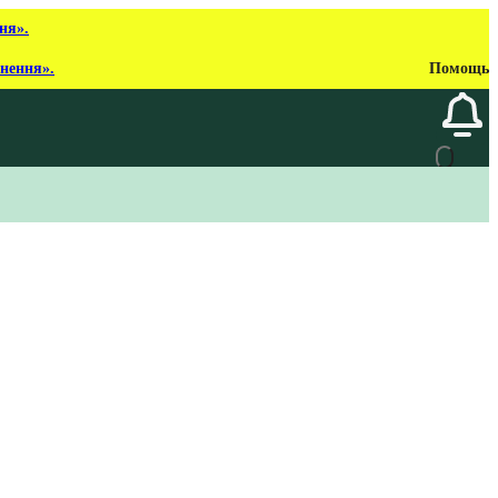
ня».
рнення».
Помощь