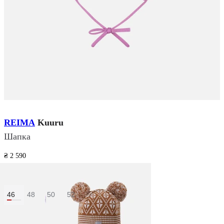
REIMA
Kuuru
Шапка
₴ 2 590
₴ 1 999
Размер:
46
48
50
52
Цвет:
Розовый