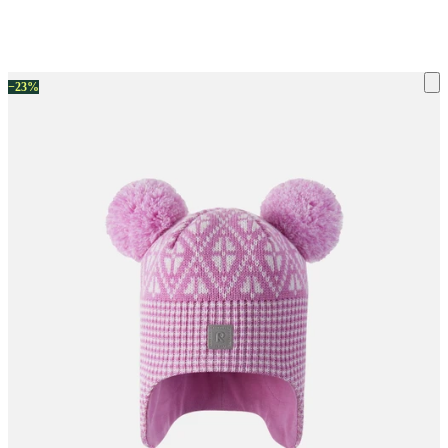
ку на склад терміни повернення змінено. Деталі - у розділі «Повернен
−23%