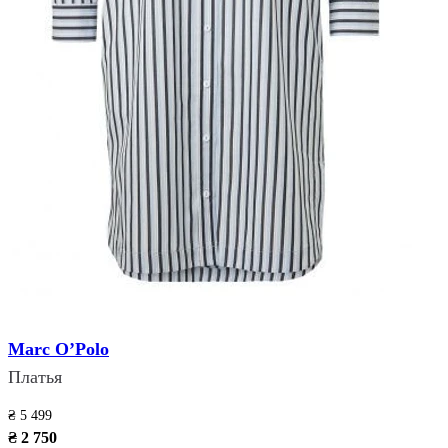
Marc O’Polo
Платья
₴ 5 499
₴ 2 750