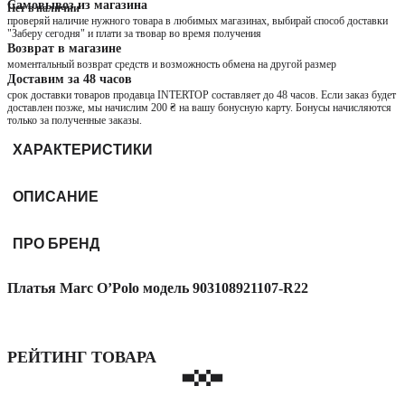
Самовывоз из магазина
Нет в наличии
проверяй наличие нужного товара в любимых магазинах, выбирай способ доставки
"Заберу сегодня" и плати за твовар во время получения
Возврат в магазине
моментальный возврат средств и возможность обмена на другой размер
Доставим за 48 часов
срок доставки товаров продавца INTERTOP составляет до 48 часов. Если заказ будет
доставлен позже, мы начислим 200 ₴ на вашу бонусную карту. Бонусы начисляются
только за полученные заказы.
ХАРАКТЕРИСТИКИ
ОПИСАНИЕ
ПРО БРЕНД
Платья Marc O’Polo модель 903108921107-R22
РЕЙТИНГ ТОВАРА