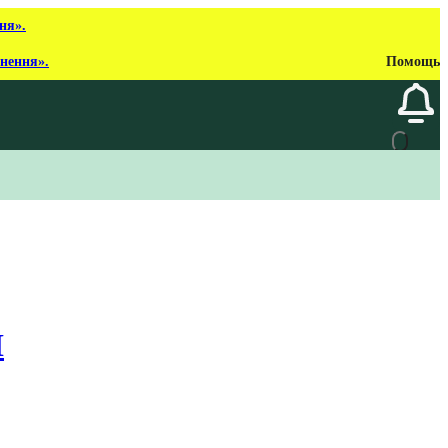
ня».
рнення».
Помощь
H