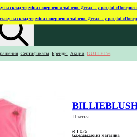
ку на склад терміни повернення змінено. Деталі - у розділі «Повернен
атаку на склад терміни повернення змінено. Деталі - у розділі «Пове
рашения
Сертификаты
Бренды
Акции
OUTLET%
то ты ищешь?
BILLIEBLUS
Платья
₴ 1 026
Самовывоз из магазина
Нет в наличии