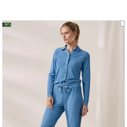
ку на склад терміни повернення змінено. Деталі - у розділі «Повернен
−39%