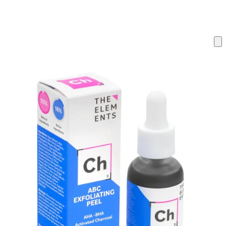
ку на склад терміни повернення змінено. Деталі - у розділі «Повернен