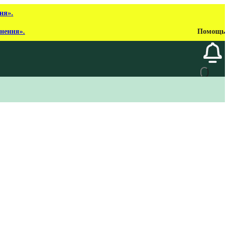
ня».
рнення».
Помощь