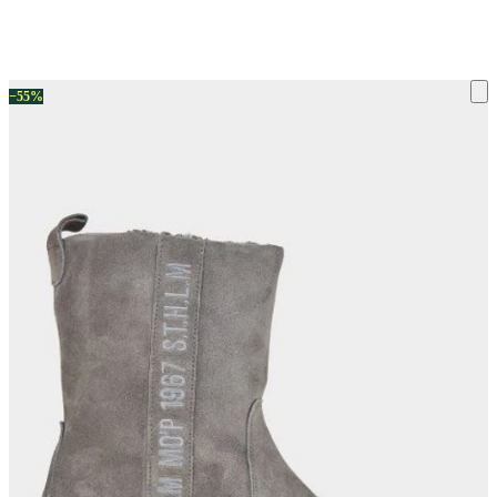
ку на склад терміни повернення змінено. Деталі - у розділі «Повернен
−55%