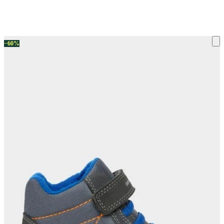
ку на склад терміни повернення змінено. Деталі - у розділі «Повернен
−60%