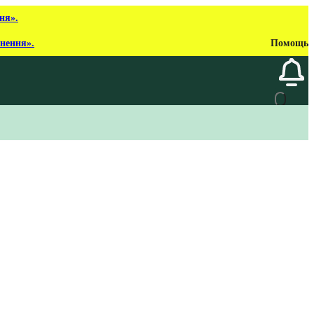
ня».
рнення».
Помощь