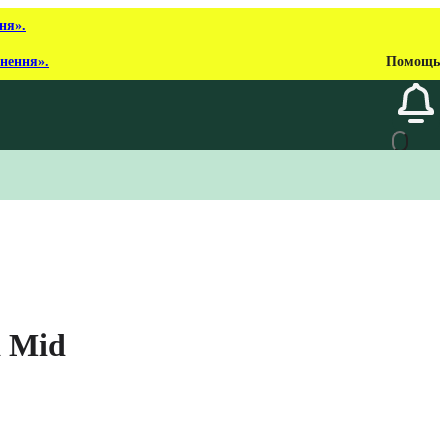
ня».
рнення».
Помощь
 Mid