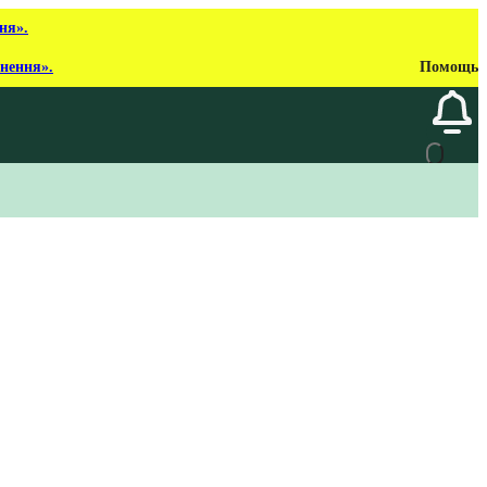
ня».
рнення».
Помощь