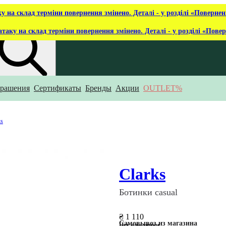
ку на склад терміни повернення змінено. Деталі - у розділі «Повернен
атаку на склад терміни повернення змінено. Деталі - у розділі «Пове
рашения
Сертификаты
Бренды
Акции
OUTLET%
то ты ищешь?
ks
Clarks
Ботинки casual
₴ 1 110
Самовывоз из магазина
Нет в наличии