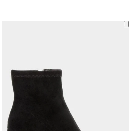
ку на склад терміни повернення змінено. Деталі - у розділі «Повернен