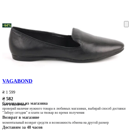
ку на склад терміни повернення змінено. Деталі - у розділі «Повернен
−64%
VAGABOND
₴ 1 599
₴ 582
Самовывоз из магазина
Нет в наличии
проверяй наличие нужного товара в любимых магазинах, выбирай способ доставки
"Заберу сегодня" и плати за твовар во время получения
Возврат в магазине
моментальный возврат средств и возможность обмена на другой размер
Доставим за 48 часов