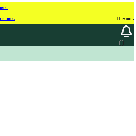
ня».
рнення».
Помощь